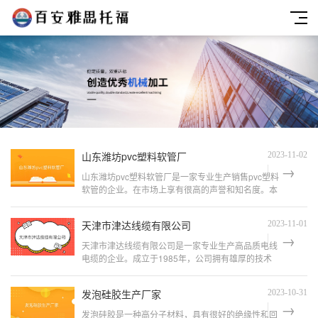
山东潍坊pvc塑料软管厂
2023-11-02
山东潍坊pvc塑料软管厂是一家专业生产销售pvc塑料
软管的企业。在市场上享有很高的声誉和知名度。本
文将从产品质量、价格、售后服务、生产工艺、市场
前景等方面进行详细分析，为广大消费者提供全面的
天津市津达线缆有限公司
2023-11-01
参考信息。
天津市津达线缆有限公司是一家专业生产高品质电线
电缆的企业。成立于1985年，公司拥有雄厚的技术
力量和先进的生产设备，广泛应用于工业、建筑、矿
山、交通等领域。公司以质量第一、用户至上的宗
发泡硅胶生产厂家
2023-10-31
旨，不断追求创新...
发泡硅胶是一种高分子材料，具有很好的绝缘性和回