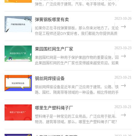
弹性，广泛应用于建筑、汽车、电子等领域。如今，
市面上的发泡硅胶生产厂家众多，每个生产厂家都有
其优势和特点。本文将从几个方面为大家介绍发泡硅
弹簧钢板哪里有卖
2023-10-26
胶生产厂家。
如果你正在寻找弹簧钢板，那么你来对地方了。无论
你是工程师还是DIY爱好者，我们都能为你提供高质
量的弹簧钢板。本文将介绍弹簧钢板的用途、品牌、
价格以及购买方式。无论你是需要大量的弹簧钢板进
果园围栏网生产厂家
2023-10-23
行生产还是只需...
果园围栏网是一种用于保护果园作物的重要设施，因
此果园围栏网的生产厂家也变得越来越受欢迎。如果
您正在寻找果园围栏网生产厂家，那么您来对地方
了！在本文中，我们将为您介绍一些值得信赖的果园
钢丝网焊接设备
2023-10-21
围栏网生产厂家，并...
钢丝网焊接设备是近年来广泛应用于建筑、公路、铁
路、围栏、隔离带等领域的一种设备。相比传统的手
工焊接，钢丝网焊接设备具有效率高、质量稳定、成
本低等优点。那么，什么是钢丝网焊接设备？它的工
哪里生产塑料绳子厂
2023-10-21
作原理是什么？在...
塑料绳子是一种常见的工业用品，广泛应用于航海、
物流、建筑等领域。那么，哪里生产塑料绳子厂呢？
针对这个问题，本文将深入分析国内外塑料绳子生产
厂家的分布情况，为读者提供全面的信息参考。