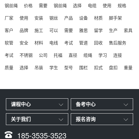
钢丝绳
价格
需要
钢丝绳
选择
电缆
使用
规格
厂家
使用
安装
钢丝
产品
设备
材质
脚手架
客户
品牌
施工
可以
需要
雅思
留学
生产
索具
软管
安全
材料
电线
考试
管道
回收
售后服务
考试
不锈钢
公司
托福
直径
缆绳
学习
连接
质量
选择
吊装
学生
型号
围栏
扣式
盘扣
重量
课程中心
备考中心
关于我们
报名咨询
185-3535-3523