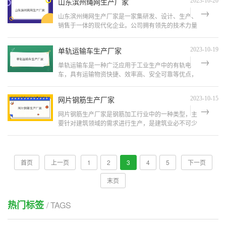
山东滨州绳网生产厂家
2023-10-20
山东滨州绳网生产厂家是一家集研发、设计、生产、
销售于一体的现代化企业。公司拥有领先的技术力量
和先进的设备，产品质量稳定可靠，广泛应用于农牧
渔业、建筑工程、交通运输、航海航空等领域。本文
单轨运输车生产厂家
2023-10-19
将从多个方面介绍...
单轨运输车是一种广泛应用于工业生产中的有轨电
车，具有运输物资快捷、效率高、安全可靠等优点，
因此受到众多企业的青睐。然而，市面上的单轨运输
车产品质量良莠不齐，价格也参差不齐，选择合适的
网片钢筋生产厂家
2023-10-15
供应商成为许多企业...
网片钢筋生产厂家是钢筋加工行业中的一种类型，主
要针对建筑领域的需求进行生产，是建筑业必不可少
的材料之一。随着经济的发展和城市化进程的加速，
建筑领域的需求量也在不断增加，为了满足市场的需
求，网片钢筋生产...
首页
上一页
1
2
3
4
5
下一页
末页
热门标签
/ TAGS